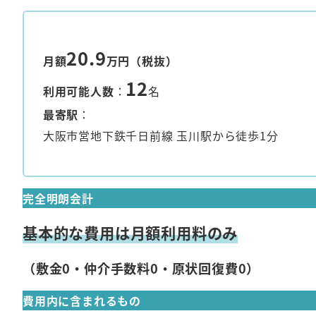
20.9
月額
万円（税抜）
12
利用可能人数
：
名
最寄駅
：
大阪市営地下鉄千日前線 玉川駅から徒歩1分
完全明朗会計
基本的な費用は月額利用料のみ
（敷金0・仲介手数料0・原状回復費0）
費用内に含まれるもの