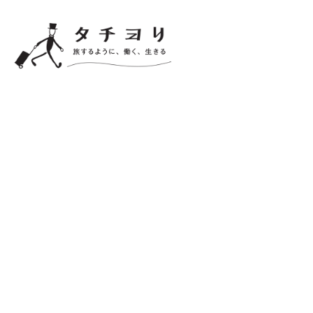
メ
イ
ン
コ
ン
テ
ン
ツ
へ
移
動