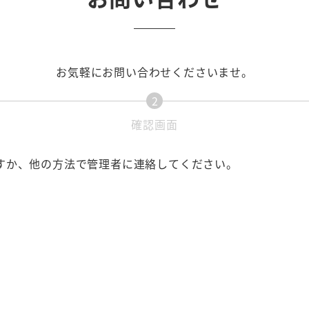
お気軽にお問い合わせくださいませ。
2
現
確認画面
在
表
すか、他の方法で管理者に連絡してください。
示
さ
れ
て
い
る
画