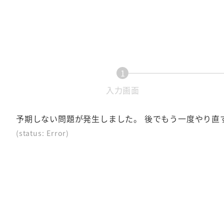
1
現
入力画面
在
表
予期しない問題が発生しました。 後でもう一度やり直
示
(status: Error)
さ
れ
て
い
る
画