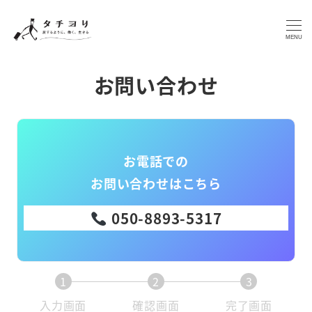
メ
イ
MENU
ン
コ
お問い合わせ
ン
テ
ン
ツ
お電話での
へ
お問い合わせはこちら
移
動
050-8893-5317
1
2
3
現
現
現
入力画面
確認画面
完了画面