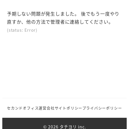
在
在
在
表
表
表
予期しない問題が発生しました。 後でもう一度やり
示
示
示
直すか、他の方法で管理者に連絡してください。
さ
さ
さ
(status: Error)
れ
れ
れ
て
て
て
い
い
い
る
る
る
画
画
画
面
面
面
で
で
で
す。
す。
す。
セカンドオフィス
運営会社
サイトポリシー
​プライバシーポリシー
© 2026 タチヨリ inc.