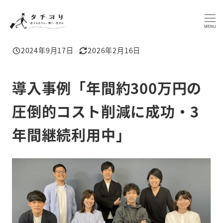
メ
イ
MENU
ン
2024年9月17日
2026年2月16日
コ
投稿日
更新日
ン
テ
導入事例「年間約300万円の
ン
圧倒的コスト削減に成功・3
ツ
へ
年間継続利用中」
移
動