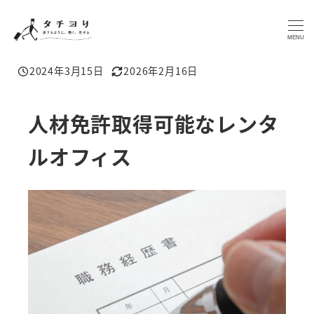
メ
イ
MENU
ン
2024年3月15日
2026年2月16日
コ
投稿日
更新日
ン
テ
人材免許取得可能なレンタ
ン
ルオフィス
ツ
へ
移
動